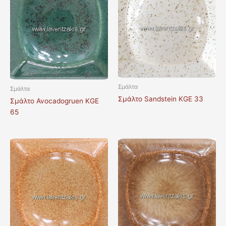
Σμάλτα
Σμάλτα
Σμάλτο Sandstein KGE 33
Σμάλτο Avocadogruen KGE
65