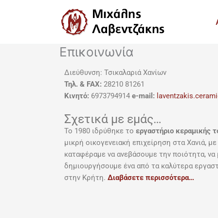
Μετάβαση
στο
περιεχόμενο
Επικοινωνία
Διεύθυνση: Τσικαλαριά Χανίων
Τηλ. & FAX:
28210 81261
Κινητό:
6973794914
e-mail:
laventzakis.cera
Σχετικά με εμάς…
Το 1980 ιδρύθηκε το
εργαστήριο κεραμικής τ
μικρή οικογενειακή επιχείρηση στα Χανιά, μ
καταφέραμε να ανεβάσουμε την ποιότητα, να
δημιουργήσουμε ένα από τα καλύτερα εργαστ
στην Κρήτη.
Διαβάσετε περισσότερα…