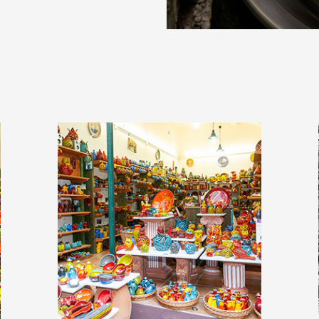
Παλιά Πόλη, Χανιά
Μπετόλο 23