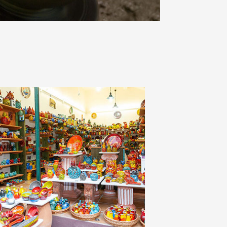
Παλιά Πόλη, Χανιά
Μπετόλο 23