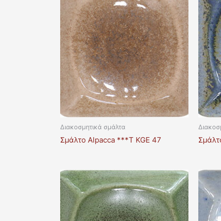
Διακοσμητικά σμάλτα
Διακοσ
Σμάλτο Alpacca ***T KGE 47
Σμάλτο