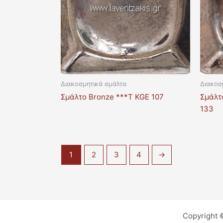
Διακοσμητικά σμάλτα
Διακοσ
Σμάλτο Bronze ***T KGE 107
Σμάλτο
133
1
2
3
4
→
Copyright 