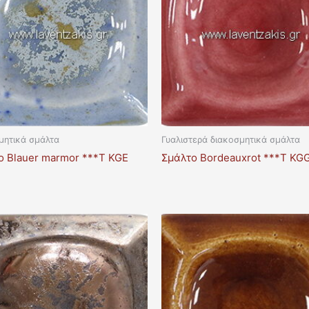
μητικά σμάλτα
Γυαλιστερά διακοσμητικά σμάλτα
ο Blauer marmor ***T KGE
Σμάλτο Bordeauxrot ***T KG