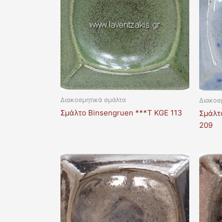
Διακοσμητικά σμάλτα
Διακοσ
Σμάλτο Binsengruen ***T KGE 113
Σμάλτ
209