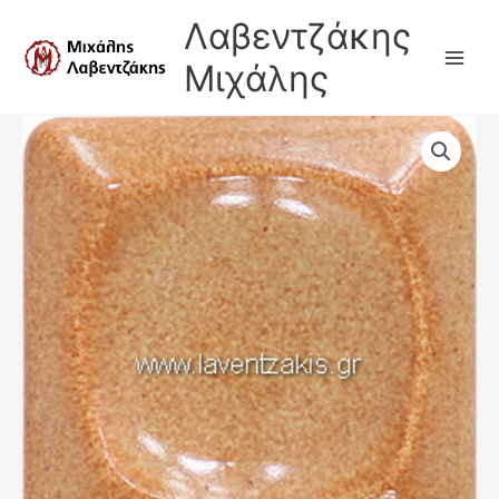
Μετάβαση
Λαβεντζάκης
στο
περιεχόμενο
Μιχάλης