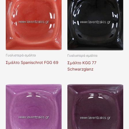
Γυαλιστερά σμάλτα
Γυαλιστερά σμάλτα
Σμάλτο Spanischrot FGG 69
Σμάλτο KGG 77
Schwarzglanz