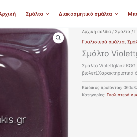
Αρχική
Σμάλτα
Διακοσμητικά σμάλτα
Μπ
Αρχική σελίδα
/
Σμάλτα
/
Γ
Γυαλιστερά σμάλτα
,
Σμά
Σμάλτο Violet
Σμάλτο Violettglanz KGG
βιολετί.Χαρακτηριστικά 
Κωδικός προϊόντος:
060d8
Κατηγορίες:
Γυαλιστερά σμ