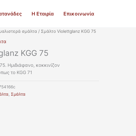
ατανάδες
Η Εταιρία
Επικοινωνία
υαλιστερά σμάλτα
/ Σμάλτο Violettglanz KGG 75
λτα
tglanz KGG 75
 75. Ημιδιάφανο, κοκκινίζον
όπως το KGG 71
754166c
άλτα
,
Σμάλτα