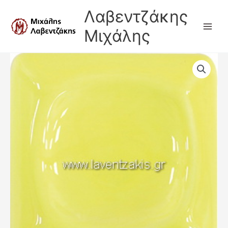
Μετάβαση
Λαβεντζάκης
στο
περιεχόμενο
Μιχάλης