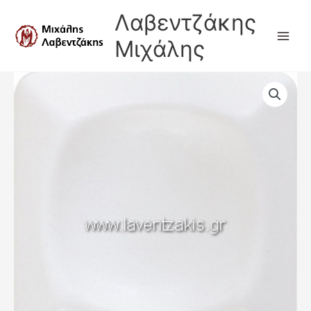
Μετάβαση
Λαβεντζάκης
στο
περιεχόμενο
Μιχάλης