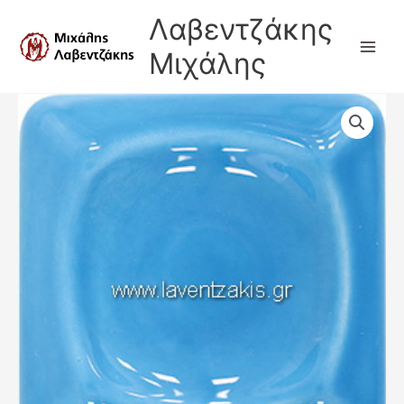
Μετάβαση
Λαβεντζάκης
στο
περιεχόμενο
Μιχάλης