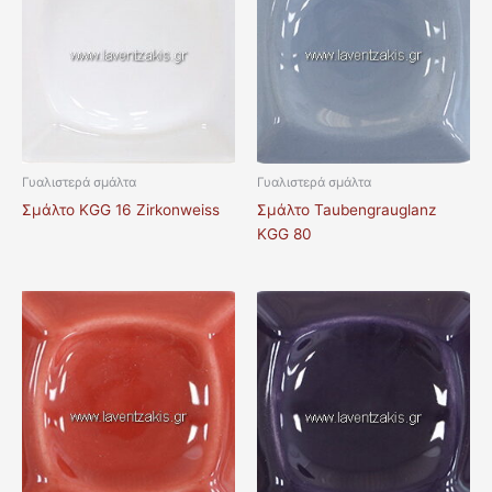
Γυαλιστερά σμάλτα
Γυαλιστερά σμάλτα
Σμάλτο KGG 16 Zirkonweiss
Σμάλτο Taubengrauglanz
KGG 80