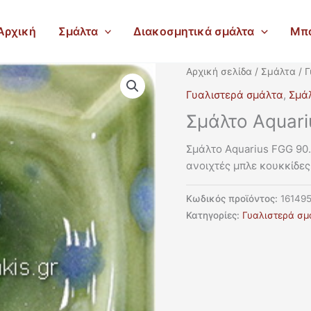
Αρχική
Σμάλτα
Διακοσμητικά σμάλτα
Μπ
Αρχική σελίδα
/
Σμάλτα
/
Γ
Γυαλιστερά σμάλτα
,
Σμά
Σμάλτο Aquari
Σμάλτο Aquarius FGG 90.
ανοιχτές μπλε κουκκίδε
Κωδικός προϊόντος:
16149
Κατηγορίες:
Γυαλιστερά σμ