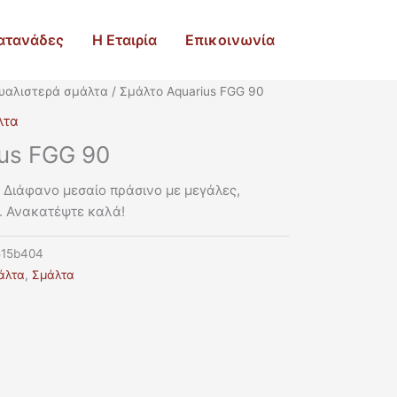
ατανάδες
Η Εταιρία
Επικοινωνία
υαλιστερά σμάλτα
/ Σμάλτο Aquarius FGG 90
λτα
us FGG 90
 Διάφανο μεσαίο πράσινο με μεγάλες,
ς. Ανακατέψτε καλά!
515b404
άλτα
,
Σμάλτα