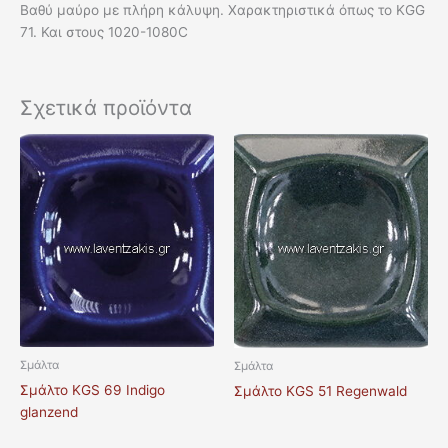
Βαθύ μαύρο με πλήρη κάλυψη. Χαρακτηριστικά όπως το KGG
71. Και στους 1020-1080C
Σχετικά προϊόντα
Σμάλτα
Σμάλτα
Σμάλτο KGS 69 Indigo
Σμάλτο KGS 51 Regenwald
glanzend