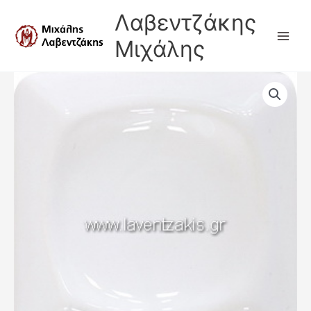
Μετάβαση
Λαβεντζάκης
στο
περιεχόμενο
Μιχάλης