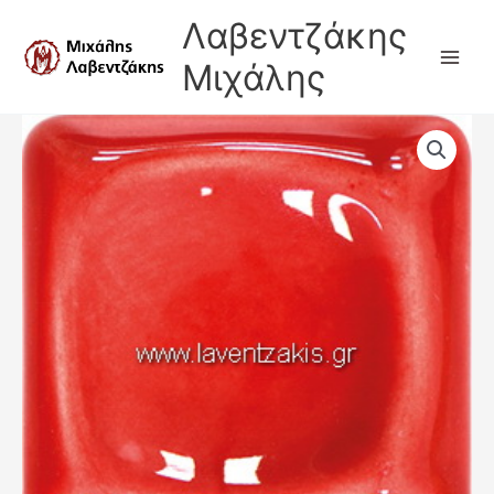
Μετάβαση
Λαβεντζάκης
στο
περιεχόμενο
Μιχάλης