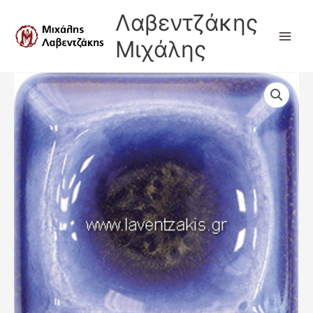
Μετάβαση
Λαβεντζάκης
στο
περιεχόμενο
Μιχάλης