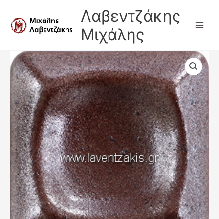
Μετάβαση
Λαβεντζάκης
στο
περιεχόμενο
Μιχάλης