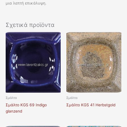
μια λεπτή επικάλυψη.
Σχετικά προϊόντα
Σμάλτα
Σμάλτα
Σμάλτο KGS 69 Indigo
Σμάλτο KGS 41 Herbstgold
glanzend