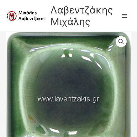
Μετάβαση
Λαβεντζάκης
στο
περιεχόμενο
Μιχάλης