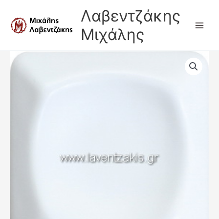
Μετάβαση
Λαβεντζάκης
στο
περιεχόμενο
Μιχάλης