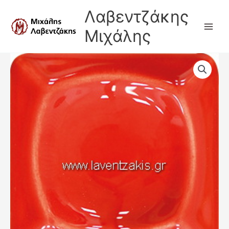
Μετάβαση
Λαβεντζάκης
στο
περιεχόμενο
Μιχάλης