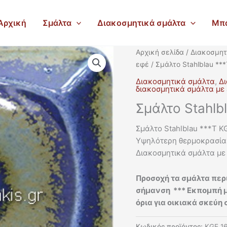
Αρχική
Σμάλτα
Διακοσμητικά σμάλτα
Μπ
Αρχική σελίδα
/
Διακοσμητ
εφέ
/ Σμάλτο Stahlblau **
Διακοσμητικά σμάλτα
,
Δι
διακοσμητικά σμάλτα με
Σμάλτο Stahlb
Σμάλτο Stahlblau ***T K
Υψηλότερη θερμοκρασία 
Διακοσμητικά σμάλτα με
Προσοχή τα σμάλτα περ
σήμανση *** Εκπομπή 
όρια για οικιακά σκεύ
Κωδικός προϊόντος:
KGE 1