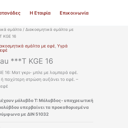
ατανάδες
Η Εταιρία
Επικοινωνία
ικά σμάλτα
/
Διακοσμητικά σμάλτα με
*T KGE 16
ακοσμητικά σμάλτα με εφέ
,
Υγρά
 εφέ
lau ***T KGE 16
GE 16: Ματ γκρι- μπλε με λαμπερά εφέ.
ή παχύτερη στρώση αυξάνει το εφέ. –
 εφέ
ιέχουν μόλυβδο T: Μόλυβδος- υποχρεωτική
μολύβδου υπερβαίνει τα προκαθορισμένα
η σύμφωνα με ΔΙΝ 51032
6