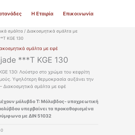
ατανάδες
Η Εταιρία
Επικοινωνία
ικά σμάλτα
/
Διακοσμητικά σμάλτα με
***T KGE 130
ακοσμητικά σμάλτα με εφέ
 jade ***T KGE 130
 KGE 130: Λούστρο στο χρώμα του κεφρίτη
σμούς. Υψηλότερη θερμοκρασία αυξάνει την
– Διακοσμητικά σμάλτα με εφέ
ιέχουν μόλυβδο T: Μόλυβδος- υποχρεωτική
μολύβδου υπερβαίνει τα προκαθορισμένα
η σύμφωνα με ΔΙΝ 51032
30