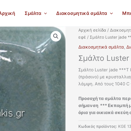
Αρχική
Σμάλτα
Διακοσμητικά σμάλτα
Μπ
Αρχική σελίδα
/
Διακοσμητ
εφέ
/ Σμάλτο Luster jade 
Διακοσμητικά σμάλτα
,
Δι
Σμάλτο Luster
Σμάλτο Luster jade ***T
(πράσινο) με κρυσταλλι
λάμψη. Από τους 1040 C 
Προσοχή τα σμάλτα περ
σήμανση *** Εκπομπή 
όρια για οικιακά σκεύ
Κωδικός προϊόντος:
KGE 1