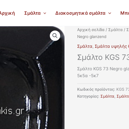
Αρχική
Σμάλτα
Διακοσμητικά σμάλτα
Μπ
Αρχική σελίδα
/
Σμάλτα
/
Σ
Negro glanzend
Σμάλτα
,
Σμάλτα υψηλής 
Σμάλτο KGS 7
Σμάλτο KGS 73 Negro gl
5κ5α -5κ7
Κωδικός προϊόντος:
KGS 7
Κατηγορίες:
Σμάλτα
,
Σμάλτ