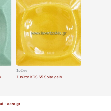
Σμάλτα
n
Σμάλτο KGS 65 Solar gelb
ιά
-
aera.gr