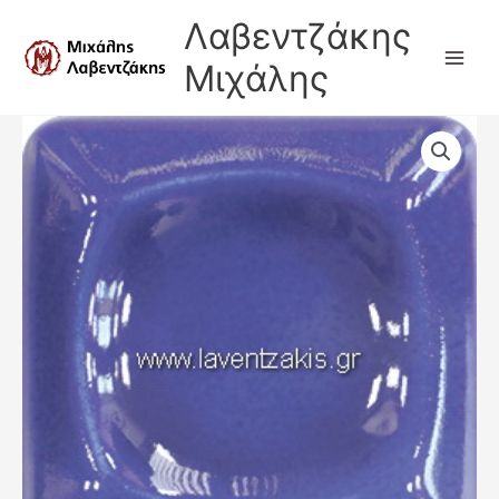
Μετάβαση
Λαβεντζάκης
στο
περιεχόμενο
Μιχάλης