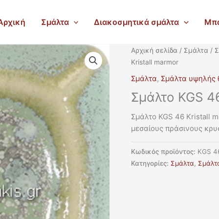
Αρχική
Σμάλτα
Διακοσμητικά σμάλτα
Μπ
Αρχική σελίδα
/
Σμάλτα
/
Σ
Kristall marmor
Σμάλτα
,
Σμάλτα υψηλής 
Σμάλτο KGS 46
Σμάλτο KGS 46 Kristall 
μεσαίους πράσινους κρυ
Κωδικός προϊόντος:
KGS 4
Κατηγορίες:
Σμάλτα
,
Σμάλτ