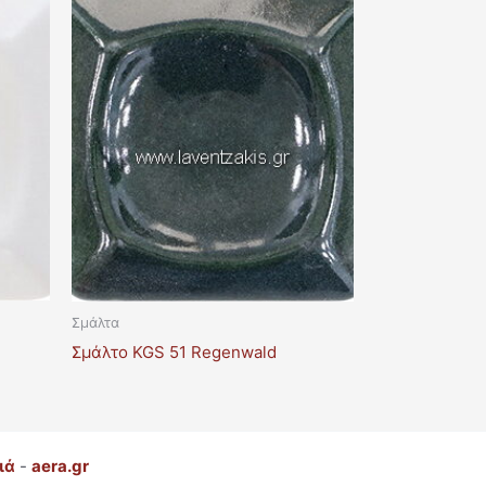
Σμάλτα
Σμάλτο KGS 51 Regenwald
ιά
-
aera.gr