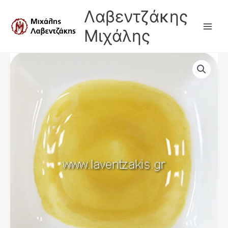
Μετάβαση
Λαβεντζάκης
στο
περιεχόμενο
Μιχάλης